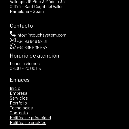
Vallespir, 19 Piso 3 Módulo 3.2
08173 – Sant Cugat del Vallès
Barcelona – Spain
Contacto
info@intouchsystem.com
+34 93 848 52 61
+34 635 605 657
Horario de atención
Lunes a viernes
09.00 – 20.00 hs
Enlaces
Inicio
Empresa
Servicios
Portfolio
Tecnologías
Contacto
Política
de privacidad
Política
de cookies